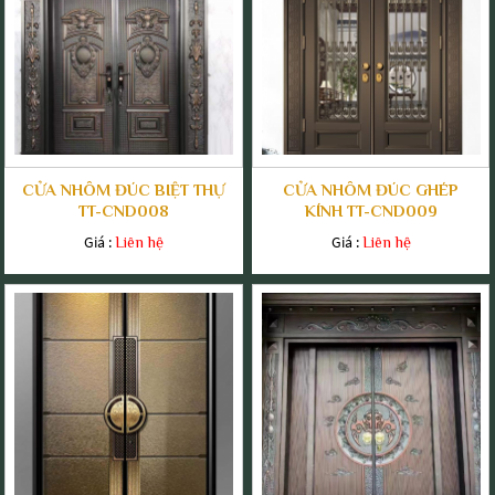
CỬA NHÔM ĐÚC BIỆT THỰ
CỬA NHÔM ĐÚC GHÉP
TT-CND008
KÍNH TT-CND009
Giá :
Giá :
Liên hệ
Liên hệ