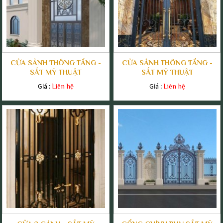
CỬA SẢNH THÔNG TẦNG -
CỬA SẢNH THÔNG TẦNG -
SẮT MỸ THUẬT
SẮT MỸ THUẬT
Giá :
Giá :
Liên hệ
Liên hệ