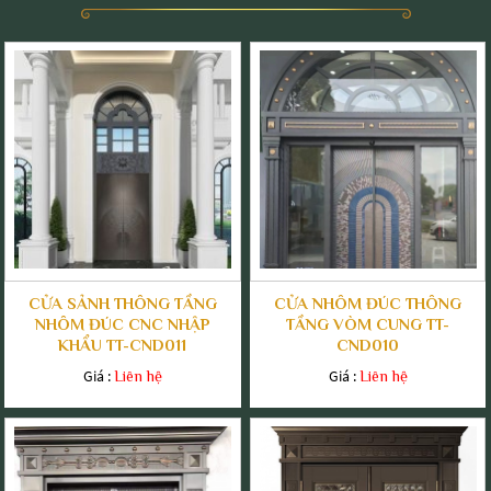
CỬA SẢNH THÔNG TẦNG
CỬA NHÔM ĐÚC THÔNG
NHÔM ĐÚC CNC NHẬP
TẦNG VÒM CUNG TT-
KHẨU TT-CND011
CND010
Giá :
Giá :
Liên hệ
Liên hệ