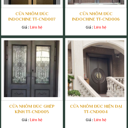
CỬA NHÔM ĐÚC
CỬA NHÔM ĐÚC
INDOCHINE TT-CND007
INDOCHINE TT-CND006
Giá :
Giá :
Liên hệ
Liên hệ
CỬA NHÔM ĐÚC GHÉP
CỬA NHÔM ĐÚC HIỆN ĐẠI
KÍNH TT-CND005
TT-CND004
Giá :
Giá :
Liên hệ
Liên hệ