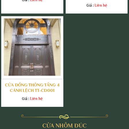
Giá :
Liên hệ
CỬA ĐỒNG THÔNG TẦNG 4
CÁNH LỆCH TT-CD001
Giá :
Liên hệ
CỬA NHÔM ĐÚC