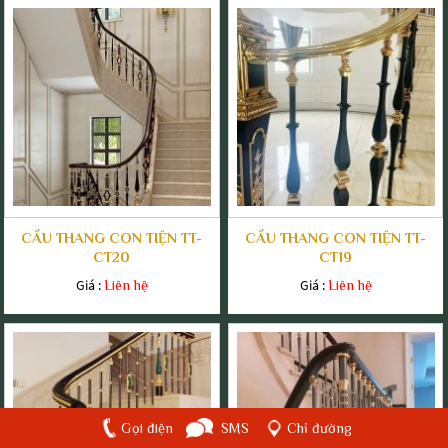
CẦU THANG CON TIỆN TT-
CẦU THANG CON TIỆN TT-
CT20
CT19
Giá :
Giá :
Liên hệ
Liên hệ
Gọi điện
SMS
Chỉ đường