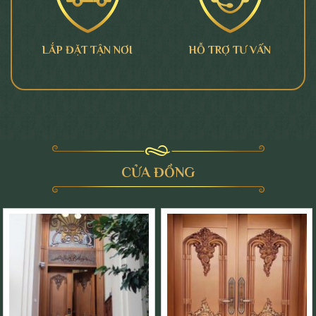
LẮP ĐẶT TẬN NƠI
HỖ TRỢ TƯ VẤN
CỬA ĐỒNG