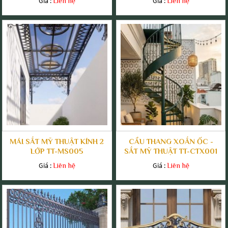
Giá :
Giá :
Liên hệ
Liên hệ
MÁI SẮT MỸ THUẬT KÍNH 2
CẦU THANG XOẮN ỐC -
LỚP TT-MS005
SẮT MỸ THUẬT TT-CTX001
Giá :
Giá :
Liên hệ
Liên hệ