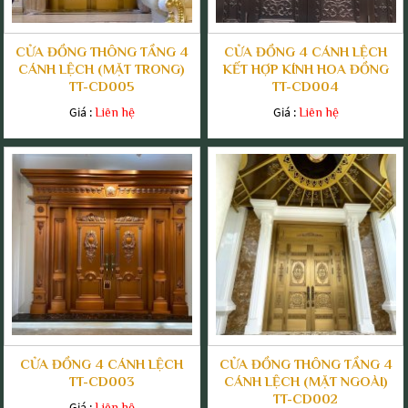
CỬA ĐỒNG THÔNG TẦNG 4
CỬA ĐỒNG 4 CÁNH LỆCH
CÁNH LỆCH (MẶT TRONG)
KẾT HỢP KÍNH HOA ĐỒNG
TT-CD005
TT-CD004
Giá :
Giá :
Liên hệ
Liên hệ
CỬA ĐỒNG 4 CÁNH LỆCH
CỬA ĐỒNG THÔNG TẦNG 4
TT-CD003
CÁNH LỆCH (MẶT NGOÀI)
TT-CD002
Giá :
Liên hệ