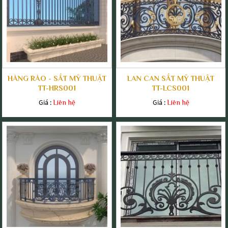
HÀNG RÀO - SẮT MỸ THUẬT
LAN CAN SẮT MỸ THUẬT
TT-HRS001
TT-LCS001
Giá :
Giá :
Liên hệ
Liên hệ