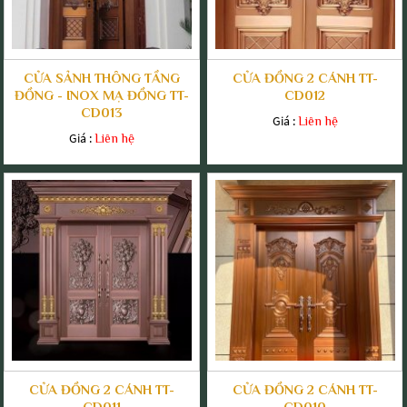
CỬA SẢNH THÔNG TẦNG
CỬA ĐỒNG 2 CÁNH TT-
ĐỒNG - INOX MẠ ĐỒNG TT-
CD012
CD013
Giá :
Liên hệ
Giá :
Liên hệ
CỬA ĐỒNG 2 CÁNH TT-
CỬA ĐỒNG 2 CÁNH TT-
CD011
CD010