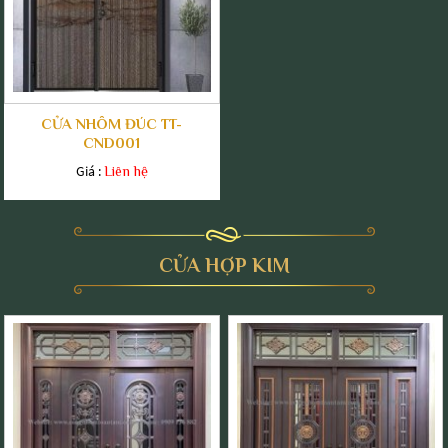
CỬA NHÔM ĐÚC TT-
CND001
Giá :
Liên hệ
CỬA HỢP KIM