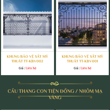
KHUNG BẢO VỆ SẮT MỸ
KHUNG BẢO VỆ SẮT MỸ
THUẬT TT-KBV002
THUẬT TT-KBV001
Giá :
Giá :
Liên hệ
Liên hệ
CẦU THANG CON TIỆN ĐỒNG / NHÔM MẠ
VÀNG