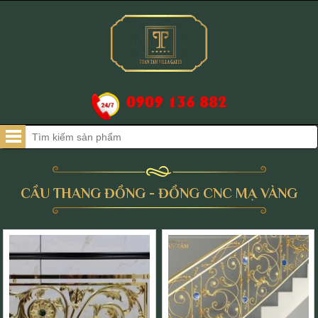
0909 136 882
CẦU THANG ĐỒNG - ĐỒNG CNC MẠ VÀNG