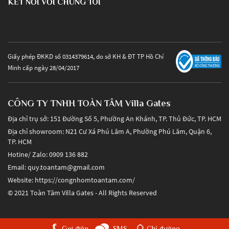
KẾT NỐI VỚI CHÚNG TÔI
Giấy phép ĐKKD số 0314379614, do sở KH & ĐT TP Hồ Chí
Minh cấp ngày 28/04/2017
CÔNG TY TNHH TOÀN TÂM Villa Gates
Địa chỉ trụ sở: 151 Đường Số 5, Phường An Khánh, TP. Thủ Đức, TP. HCM
Địa chỉ showroom: N21 Cư Xá Phú Lâm A, Phường Phú Lâm, Quận 6,
TP. HCM
Hotine/ Zalo: 0909 136 882
Email: quy.toantam@gmail.com
Website: https://congnhomtoantam.com/
© 2021 Toàn Tâm Villa Gates - All Rights Reserved
Gọi điện
SMS
Chỉ đường