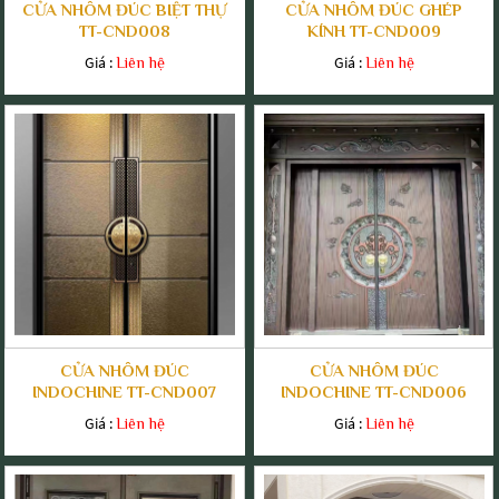
CỬA NHÔM ĐÚC BIỆT THỰ
CỬA NHÔM ĐÚC GHÉP
TT-CND008
KÍNH TT-CND009
Giá :
Giá :
Liên hệ
Liên hệ
CỬA NHÔM ĐÚC
CỬA NHÔM ĐÚC
INDOCHINE TT-CND007
INDOCHINE TT-CND006
Giá :
Giá :
Liên hệ
Liên hệ