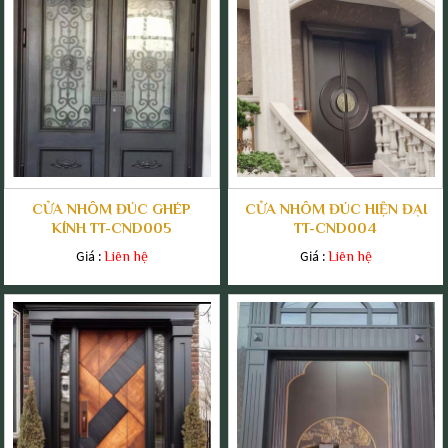
CỬA NHÔM ĐÚC GHÉP
CỬA NHÔM ĐÚC HIỆN ĐẠI
KÍNH TT-CND005
TT-CND004
Giá :
Giá :
Liên hệ
Liên hệ