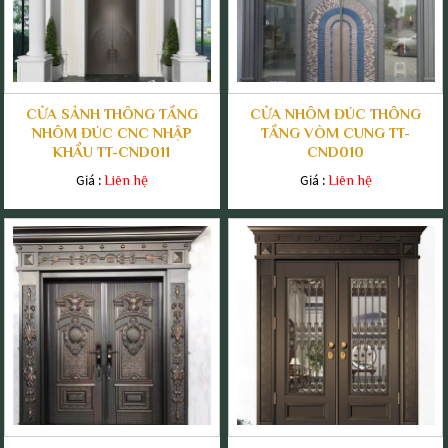
CỬA SẢNH THÔNG TẦNG
CỬA NHÔM ĐÚC THÔNG
NHÔM ĐÚC CNC NHẬP
TẦNG VÒM CUNG TT-
KHẨU TT-CND011
CND010
Giá :
Giá :
Liên hệ
Liên hệ