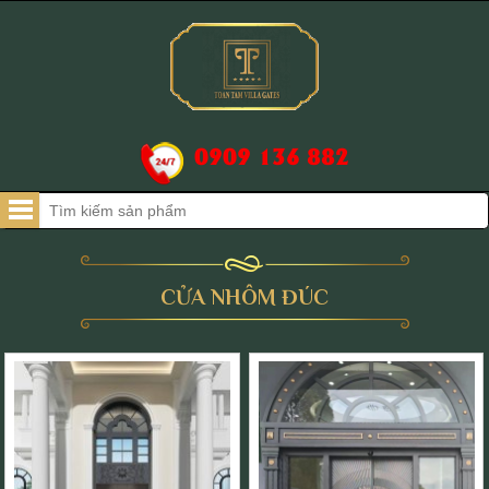
0909 136 882
CỬA NHÔM ĐÚC