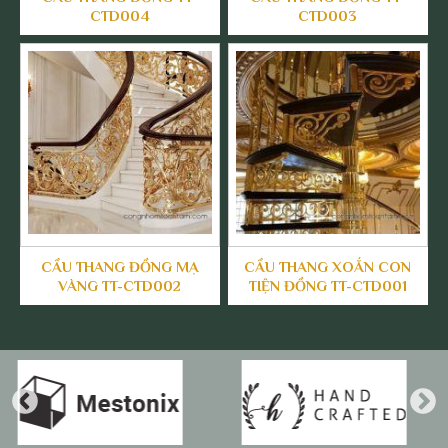
CTD004
CTD003
CẦU THANG ĐỒNG MẠ
CẦU THANG XOẮN CON
VÀNG TT-CTD002
TIỆN ĐỒNG TT-CTD001