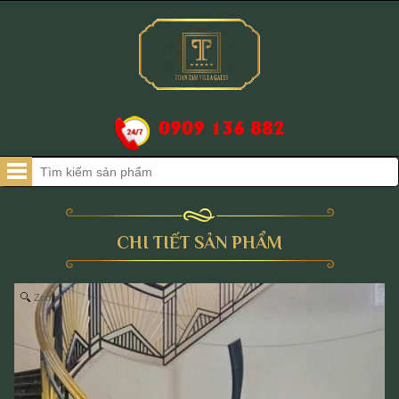
0909 136 882
CHI TIẾT SẢN PHẨM
Zoom