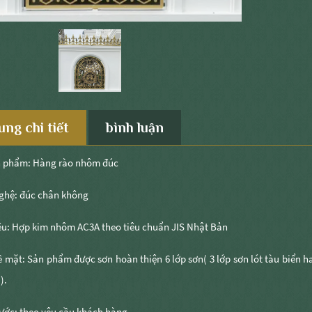
ung chi tiết
bình luận
n phẩm: Hàng rào nhôm đúc
ghệ: đúc chân không
ệu: Hợp kim nhôm AC3A theo tiêu chuẩn JIS Nhật Bản
ề mặt: Sản phẩm được sơn hoàn thiện 6 lớp sơn( 3 lớp sơn lót tàu biển h
).
ước: theo yêu cầu khách hàng