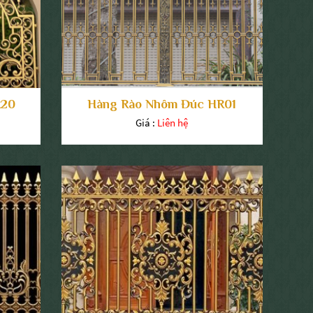
R20
Hàng Rào Nhôm Đúc HR01
Giá :
Liên hệ