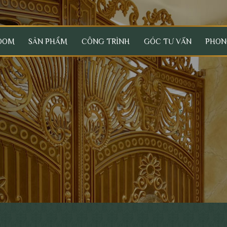
OOM
SẢN PHẨM
CÔNG TRÌNH
GÓC TƯ VẤN
PHON