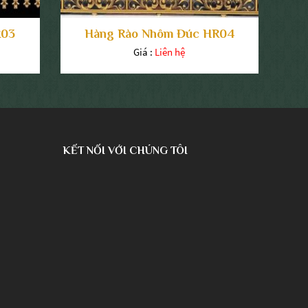
R03
Hàng Rào Nhôm Đúc HR04
Giá :
Liên hệ
KẾT NỐI VỚI CHÚNG TÔI