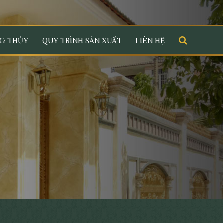
G THỦY
QUY TRÌNH SẢN XUẤT
LIÊN HỆ