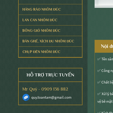
HÀNG RÀO NHÔM ĐÚC
LAN CAN NHÔM ĐÚC
BÔNG GIÓ NHÔM ĐÚC
BÀN GHẾ, XÍCH ĐU NHÔM ĐÚC
Nội d
CHỤP ĐÈN NHÔM ĐÚC
✅ Tên sả
✅ Công n
HỖ TRỢ TRỰC TUYẾN
✅ Chất li
Mr Quý - 0909 136 882
✅ Xử lý b
quy.toantam@gmail.com
vệ bề mặt 
Cầu thang lan can
bằng đồng
✅ Kích th