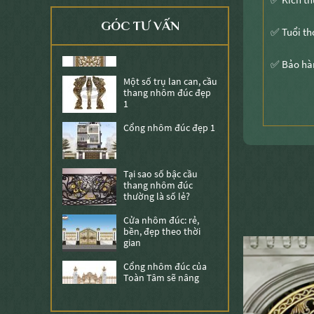
Một số mẫu bông gió
GÓC TƯ VẤN
đẹp 1
✅ Tuổi th
✅ Bảo hà
Một số trụ lan can, cầu
thang nhôm đúc đẹp
1
Cổng nhôm đúc đẹp 1
Tại sao số bậc cầu
thang nhôm đúc
thường là số lẻ?
Cửa nhôm đúc: rẻ,
bền, đẹp theo thời
gian
Cổng nhôm đúc của
Toàn Tâm sẽ nâng
tâm ngôi nhà bạn
Tại sao phải chọn
cổng cho biệt thự là