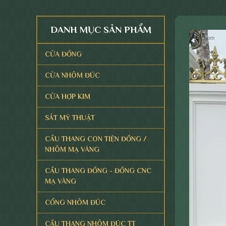
DANH MỤC SẢN PHẨM
Zoom
CỬA ĐỒNG
CỬA NHÔM ĐÚC
CỬA HỢP KIM
SẮT MỸ THUẬT
CẦU THANG CON TIỆN ĐỒNG /
NHÔM MẠ VÀNG
CẦU THANG ĐỒNG - ĐỒNG CNC
MẠ VÀNG
CỔNG NHÔM ĐÚC
CẦU THANG NHÔM ĐÚC TT