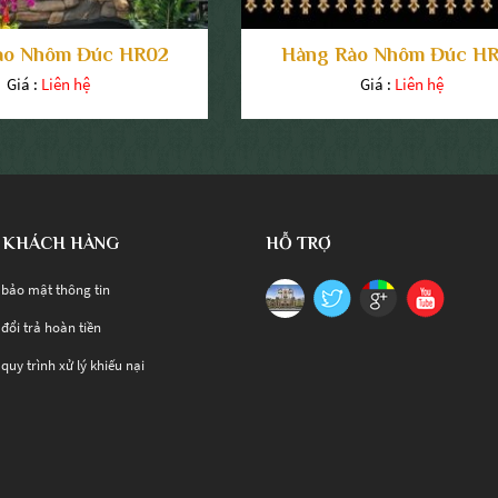
ào Nhôm Đúc HR02
Hàng Rào Nhôm Đúc H
Giá :
Liên hệ
Giá :
Liên hệ
 KHÁCH HÀNG
HỖ TRỢ
 bảo mật thông tin
đổi trả hoàn tiền
quy trình xử lý khiếu nại