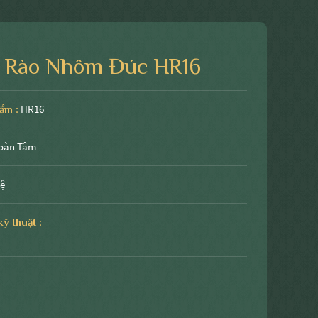
 Rào Nhôm Đúc HR16
HR16
ẩm :
oàn Tâm
hệ
ỹ thuật :