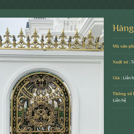
Hàng
Mã sản ph
T
Xuất xứ :
Liên 
Giá :
Thông số k
Liên hệ